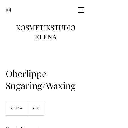
KOSMETIKSTUDIO
ELENA
Oberlippe
Sugaring/Waxing
13
Euro
15 Min.
1
13 €
5
M
i