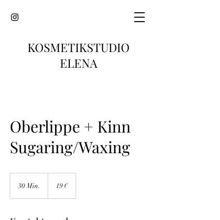
KOSMETIKSTUDIO
ELENA
Oberlippe + Kinn
Sugaring/Waxing
19
Euro
30 Min.
3
19 €
0
M
i