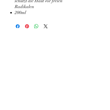
schützt die Haut vor freien
Radikalen
200ml
Wenn Sie dieses Produkt kaufen wollen
oder Fragen haben, melden Sie sich
bitte
hier
bei mir
kosmetikstudio-elena@web.de